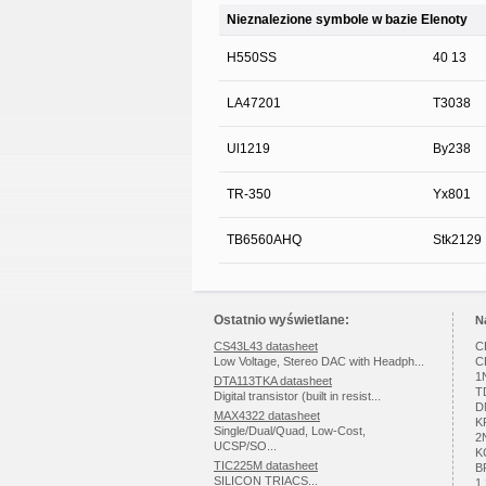
Nieznalezione symbole w bazie Elenoty
H550SS
40 13
LA47201
T3038
Ul1219
By238
TR-350
Yx801
TB6560AHQ
Stk2129
Ostatnio wyświetlane:
N
CS43L43 datasheet
C
Low Voltage, Stereo DAC with Headph...
C
1
DTA113TKA datasheet
T
Digital transistor (built in resist...
D
MAX4322 datasheet
K
Single/Dual/Quad, Low-Cost,
2
UCSP/SO...
K
TIC225M datasheet
B
SILICON TRIACS...
1