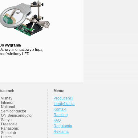
Do wygrania
Uchwyt montażowy z lupą
podświetlany LED
ducenci:
Menu:
Vishay
Producenci
Infineon
Identyfikacja
National
Kontakt
Semiconductor
Ranking
ON Semiconductor
Sanyo
FAQ
Freescale
Regulamin
Panasonic
Reklama
Semelab
Hitachi