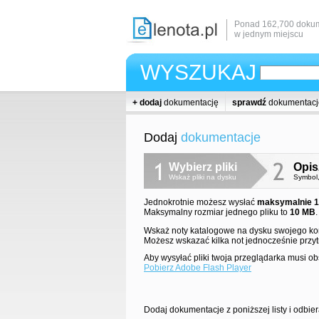
Ponad 162,700 dokum
w jednym miejscu
WYSZUKAJ
+ dodaj
dokumentację
sprawdź
dokumentacj
Dodaj
dokumentacje
Wybierz pliki
Opisz
Wskaż pliki na dysku
Symbol,
Jednokrotnie możesz wysłać
maksymalnie 10
Maksymalny rozmiar jednego pliku to
10 MB
.
Wskaż noty katalogowe na dysku swojego ko
Możesz wskazać kilka not jednocześnie przy
Aby wysyłać pliki twoja przeglądarka musi o
Pobierz Adobe Flash Player
Dodaj dokumentacje z poniższej listy i odbie