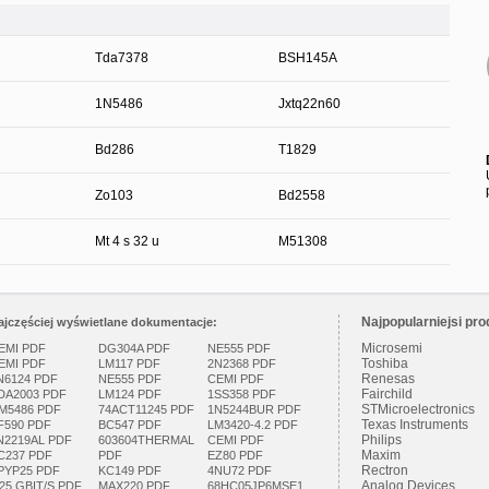
Tda7378
BSH145A
1N5486
Jxtq22n60
Bd286
T1829
Zo103
Bd2558
Mt 4 s 32 u
M51308
Najpopularniejsi pro
ajczęściej wyświetlane dokumentacje:
Microsemi
EMI PDF
DG304A PDF
NE555 PDF
Toshiba
EMI PDF
LM117 PDF
2N2368 PDF
Renesas
N6124 PDF
NE555 PDF
CEMI PDF
Fairchild
DA2003 PDF
LM124 PDF
1SS358 PDF
STMicroelectronics
M5486 PDF
74ACT11245 PDF
1N5244BUR PDF
Texas Instruments
F590 PDF
BC547 PDF
LM3420-4.2 PDF
Philips
N2219AL PDF
603604THERMAL
CEMI PDF
Maxim
C237 PDF
PDF
EZ80 PDF
Rectron
PYP25 PDF
KC149 PDF
4NU72 PDF
Analog Devices
.25 GBIT/S PDF
MAX220 PDF
68HC05JP6MSE1