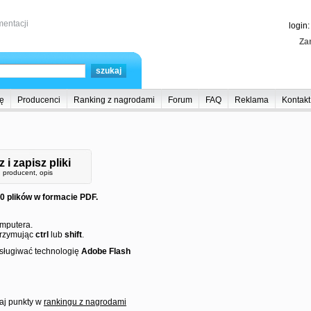
entacji
login
Zar
ę
Producenci
Ranking z nagrodami
Forum
FAQ
Reklama
Kontakt
 i zapisz pliki
 producent, opis
 plików w formacie PDF.
mputera.
trzymując
ctrl
lub
shift
.
bsługiwać technologię
Adobe Flash
raj punkty w
rankingu z nagrodami