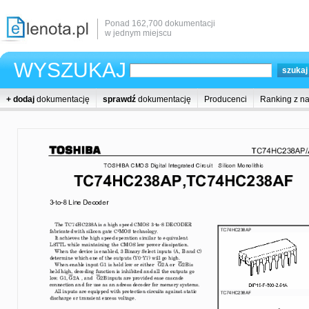
Ponad 162,700 dokumentacji
w jednym miejscu
WYSZUKAJ
+ dodaj
dokumentację
sprawdź
dokumentację
Producenci
Ranking z n