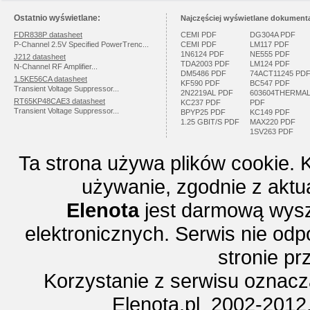
Ostatnio wyświetlane:
Najczęściej wyświetlane dokumenta
FDR838P datasheet
CEMI PDF
DG304A PDF
P-Channel 2.5V Specified PowerTrenc...
CEMI PDF
LM117 PDF
1N6124 PDF
NE555 PDF
J212 datasheet
TDA2003 PDF
LM124 PDF
N-Channel RF Amplifier...
DM5486 PDF
74ACT11245 PD
1.5KE56CA datasheet
KF590 PDF
BC547 PDF
Transient Voltage Suppressor...
2N2219AL PDF
603604THERMA
RT65KP48CAE3 datasheet
KC237 PDF
PDF
Transient Voltage Suppressor...
BPYP25 PDF
KC149 PDF
1.25 GBIT/S PDF
MAX220 PDF
1SV263 PDF
Ta strona używa plików cookie. 
używanie, zgodnie z aktu
Elenota
jest darmową wysz
elektronicznych. Serwis nie odp
stronie p
Korzystanie z serwisu oznac
Elenota.pl 2002-2012