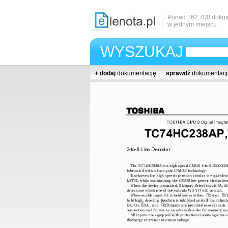
Ponad 162,700 dokum
w jednym miejscu
WYSZUKAJ
+ dodaj
dokumentację
sprawdź
dokumentacj