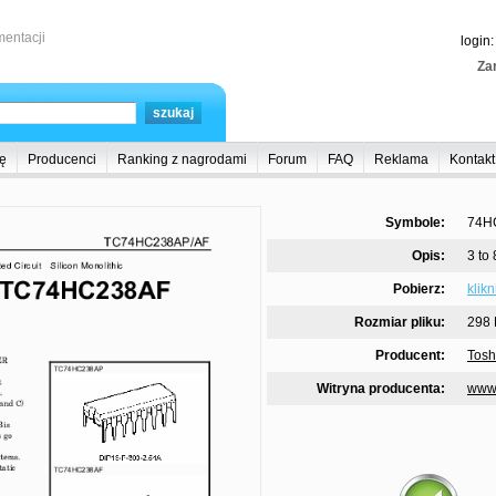
entacji
login
Zar
ę
Producenci
Ranking z nagrodami
Forum
FAQ
Reklama
Kontakt
Symbole:
74H
Opis:
3 to
Pobierz:
klik
Rozmiar pliku:
298 
Producent:
Tosh
Witryna producenta:
www.