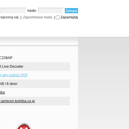
:
hasło:
ejestruj się
|
Zapomniane hasło
|
Zapamiętaj
C238AP
 8 Line Decoder
nij aby pobrać PDF
KB / 8 stron
iba
semicon.toshiba.co.jp