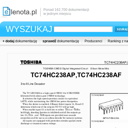
Ponad 162,700 dokumentacji
w jednym miejscu
WYSZUKAJ
+ dodaj
dokumentację
sprawdź
dokumentację
Producenci
Ranking z n