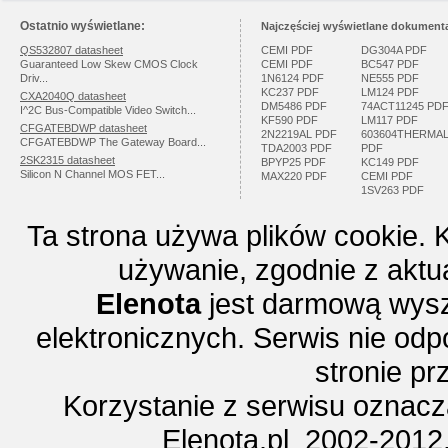
Ostatnio wyświetlane:
Najczęściej wyświetlane dokumenta
QS532807 datasheet
CEMI PDF
DG304A PDF
Guaranteed Low Skew CMOS Clock
CEMI PDF
BC547 PDF
Driv...
1N6124 PDF
NE555 PDF
KC237 PDF
LM124 PDF
CXA2040Q datasheet
DM5486 PDF
74ACT11245 PD
I^2C Bus-Compatible Video Switch...
KF590 PDF
LM117 PDF
CFGATEBDWP datasheet
2N2219AL PDF
603604THERMA
CFGATEBDWP The Gateway Board...
TDA2003 PDF
PDF
2SK2315 datasheet
BPYP25 PDF
KC149 PDF
Silicon N Channel MOS FET...
MAX220 PDF
CEMI PDF
1SV263 PDF
Ta strona używa plików cookie. 
używanie, zgodnie z aktu
Elenota
jest darmową wysz
elektronicznych. Serwis nie odp
stronie p
Korzystanie z serwisu oznac
Elenota.pl 2002-2012